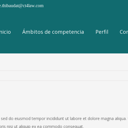
e.thibaudat@ct4law.com
uscar:
nicio
Ámbitos de competencia
Perfil
Co
, sed do eiusmod tempor incididunt ut labore et dolore magna aliqua.
oris nisi ut aliquip ex ea commodo consequat.