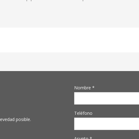
Nombre *
Teléfono
evedad posible.
Asunto *