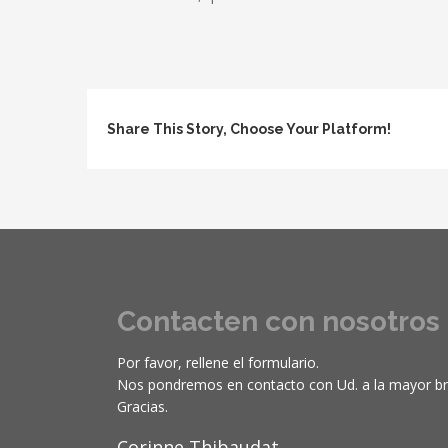
Share This Story, Choose Your Platform!
Necesarias
Estas
Contacten con nosotros
cookies no
son
opcionales.
Por favor, rellene el formulario.
Son
Nos pondremos en contacto con Ud. a la mayor br
necesarias
Gracias.
para que
funcione la
Corinne Thibaudat