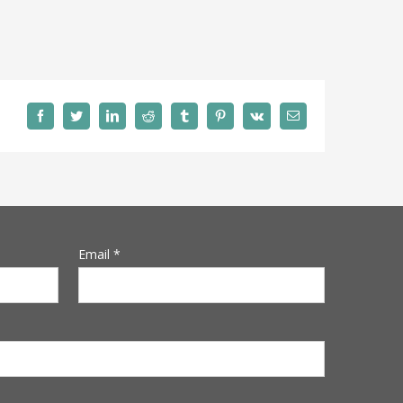
facebook
twitter
linkedin
reddit
tumblr
pinterest
vk
Correo
electrónico
Email *