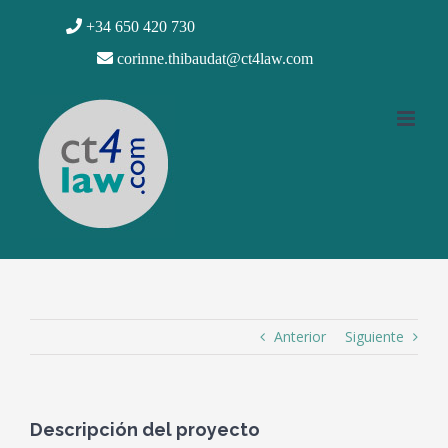
Saltar
+34 650 420 730
al
corinne.thibaudat@ct4law.com
contenido
Anterior
Siguiente
Descripción del proyecto