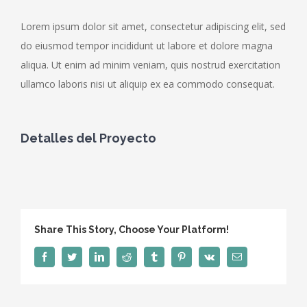
Lorem ipsum dolor sit amet, consectetur adipiscing elit, sed
do eiusmod tempor incididunt ut labore et dolore magna
aliqua. Ut enim ad minim veniam, quis nostrud exercitation
ullamco laboris nisi ut aliquip ex ea commodo consequat.
Detalles del Proyecto
Necesarias
Estas
cookies no
Share This Story, Choose Your Platform!
son
opcionales.
facebook
twitter
linkedin
reddit
tumblr
pinterest
vk
Correo
Son
electrónico
necesarias
para que
funcione la