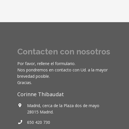
web.
Estadísticas
Para que
podamos
mejorar la
funcionalidad
y estructura
Contacten con nosotros
de la web, en
base a cómo
Por favor, rellene el formulario.
se usa la
Nos pondremos en contacto con Ud. a la mayor
web.
brevedad posible.
Gracias.
Experiencia
Corinne Thibaudat
Para que
nuestra web
Madrid, cerca de la Plaza dos de mayo
funcione lo
28015 Madrid.
mejor posible
durante tu
650 420 730
visita. Si