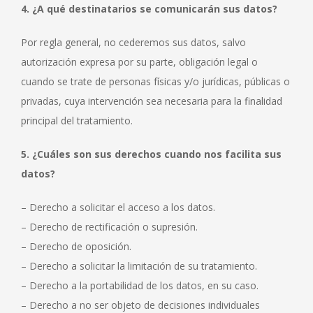
rechaza estas
4. ¿A qué destinatarios se comunicarán sus datos?
cookies,
algunas
funcionalidades
Por regla general, no cederemos sus datos, salvo
desaparecerán
autorización expresa por su parte, obligación legal o
de la web.
cuando se trate de personas físicas y/o jurídicas, públicas o
privadas, cuya intervención sea necesaria para la finalidad
Marketing
principal del tratamiento.
Al compartir tus
intereses y
5. ¿Cuáles son sus derechos cuando nos facilita sus
comportamiento
mientras visitas
datos?
nuestro sitio,
aumentas la
– Derecho a solicitar el acceso a los datos.
posibilidad de
ver contenido y
– Derecho de rectificación o supresión.
ofertas
– Derecho de oposición.
personalizados.
– Derecho a solicitar la limitación de su tratamiento.
– Derecho a la portabilidad de los datos, en su caso.
– Derecho a no ser objeto de decisiones individuales