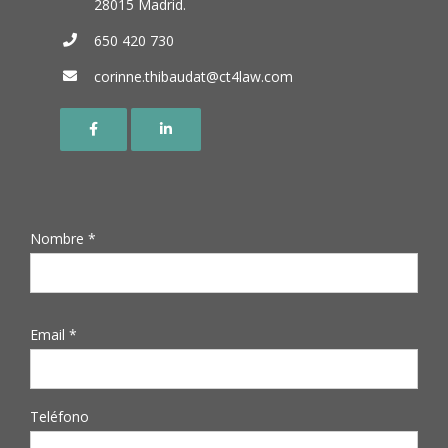
28015 Madrid.
650 420 730
corinne.thibaudat@ct4law.com
Nombre *
Email *
Teléfono