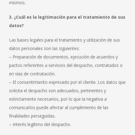
mismos.
web.
3. ¿Cuál es la legitimación para el tratamiento de sus
Estadísticas
datos?
Para que
podamos
Las bases legales para el tratamiento y utilización de sus
mejorar la
funcionalidad
datos personales son las siguientes:
y estructura
– Preparación de documentos, ejecución de acuerdos y
de la web, en
base a cómo
pactos referentes a servicios del despacho, contratados o
se usa la
en vías de contratación.
web.
– El consentimiento expresado por el cliente. Los datos que
solicita el despacho son adecuados, pertinentes y
Experiencia
estrictamente necesarios, por lo que la negativa a
Para que
nuestra web
comunicarlos puede afectar al cumplimiento de las
funcione lo
finalidades perseguidas.
mejor posible
durante tu
– Interés legítimo del despacho.
visita. Si