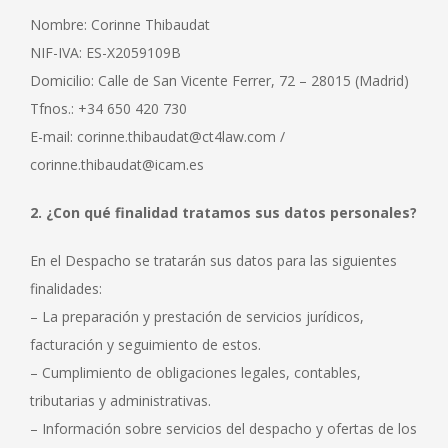
Nombre: Corinne Thibaudat
NIF-IVA: ES-X2059109B
Domicilio: Calle de San Vicente Ferrer, 72 – 28015 (Madrid)
Tfnos.: +34 650 420 730
E-mail: corinne.thibaudat@ct4law.com /
corinne.thibaudat@icam.es
2. ¿Con qué finalidad tratamos sus datos personales?
En el Despacho se tratarán sus datos para las siguientes
Necesarias
finalidades:
Estas
– La preparación y prestación de servicios jurídicos,
cookies no
son
facturación y seguimiento de estos.
opcionales.
– Cumplimiento de obligaciones legales, contables,
Son
necesarias
tributarias y administrativas.
para que
– Información sobre servicios del despacho y ofertas de los
funcione la